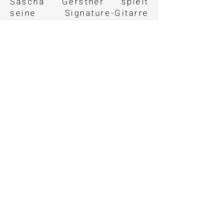
Sascha Gerstner spielt
seine Signature-Gitarre
PACE bereits seit der Tour
2022/23. Zunächst kam ein
22-bündiger Prototyp zum
Einsatz, ab der Tour 2025
spielt er die finale 24-
bündige Version. Aktuell
begleitet ihn die PACE 2026
auf der 40th-Anniversary-
Amerika-Tour. Auch im
Studio kamen beide Modelle
bei den Aufnahmen zum
Helloween-Album „Giants &
Monsters“ zum Einsatz.
Die PACE ist das Ergebnis
einer kreativen
Partnerschaft zwischen
einem international