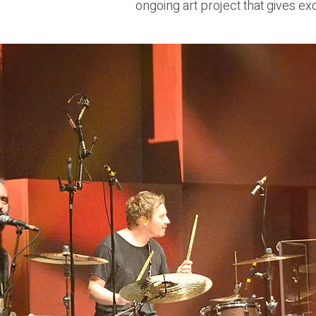
ongoing art project that gives exc
the musicians who have played th
has truly been lived.

For me, this project is a journey 
their guitar. In those moments of
instrument.

Through fine art photographs, pre
more than wood and wire; they em
simply well-loved — each guitar c