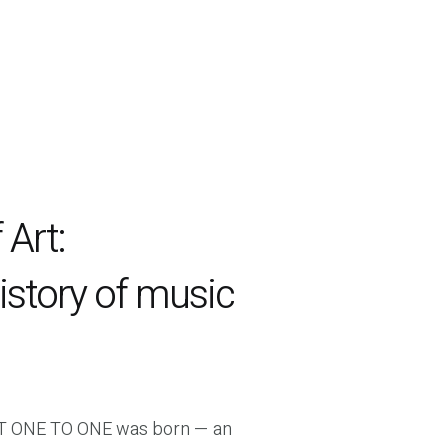
 Art:
history of music
RT ONE TO ONE was born — an 