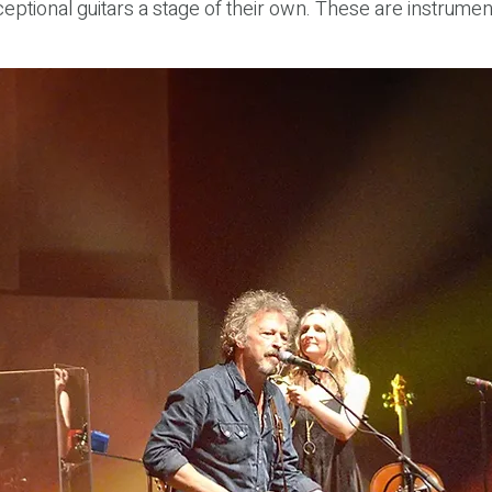
eptional guitars a stage of their own. These are instruments
em — and who continue to do so. Every scratch, every mar
through the history of music. In personal conversations, th
 encounter, there is no rock star — only the person, and th
sented to the public at original size, I place these instrum
body memories, personality, and history. Whether rare, vi
arries soul and character. That is precisely what I aim to m