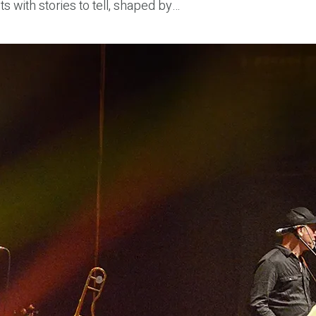
 with stories to tell, shaped by 
k bears witness to music that 
e musicians share the story of 
eir profound bond with their 
ents centre stage. They are far 
ntage, modified, well-worn, or 
ake visible.